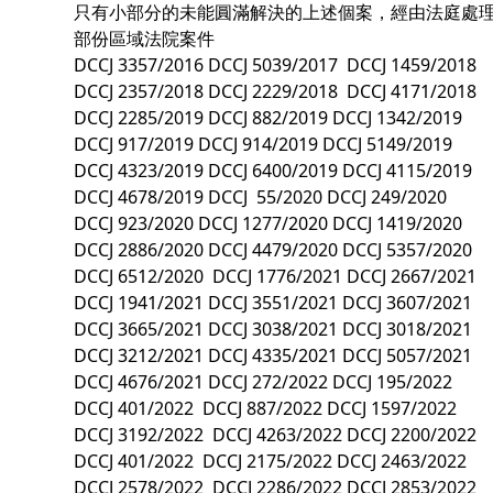
只有小部分的未能圓滿解決的上述個案，經由法庭處理
部份區域法院案件
DCCJ 3357/2016 DCCJ 5039/2017 DCCJ 1459/2018
DCCJ 2357/2018 DCCJ 2229/2018 DCCJ 4171/2018
DCCJ 2285/2019 DCCJ 882/2019 DCCJ 1342/2019
DCCJ 917/2019 DCCJ 914/2019 DCCJ 5149/2019
DCCJ 4323/2019 DCCJ 6400/2019 DCCJ 4115/2019
DCCJ 4678/2019 DCCJ 55/2020 DCCJ 249/2020
DCCJ 923/2020 DCCJ 1277/2020 DCCJ 1419/2020
DCCJ 2886/2020 DCCJ 4479/2020 DCCJ 5357/2020
DCCJ 6512/2020 DCCJ 1776/2021 DCCJ 2667/2021
DCCJ 1941/2021 DCCJ 3551/2021 DCCJ 3607/2021
DCCJ 3665/2021 DCCJ 3038/2021 DCCJ 3018/2021
DCCJ 3212/2021 DCCJ 4335/2021 DCCJ 5057/2021
DCCJ 4676/2021 DCCJ 272/2022 DCCJ 195/2022
DCCJ 401/2022 DCCJ 887/2022 DCCJ 1597/2022
DCCJ 3192/2022 DCCJ 4263/2022 DCCJ 2200/2022
DCCJ 401/2022 DCCJ 2175/2022 DCCJ 2463/2022
DCCJ 2578/2022 DCCJ 2286/2022 DCCJ 2853/2022