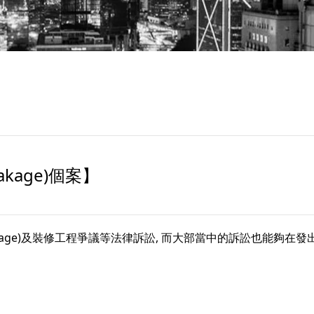
eakage)個案】
eakage)及裝修工程爭議等法律訴訟, 而大部當中的訴訟也能