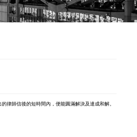
夠在發出的律師信後的短時間內，便能圓滿解決及達成和解。