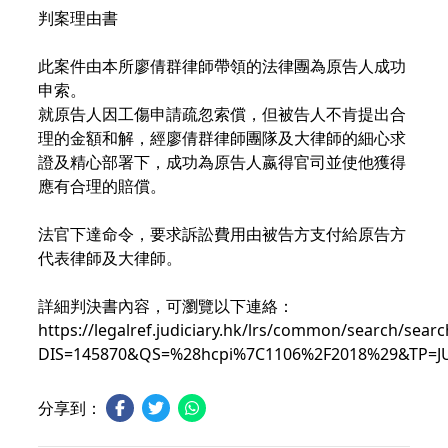
判案理由書
此案件由本所廖倩群律師帶領的法律團為原告人成功
申索。
就原告人因工傷申請疏忽索償，但被告人不肯提出合
理的金額和解，經廖倩群律師團隊及大律師的細心求
證及精心部署下，成功為原告人嬴得官司並使他獲得
應有合理的賠償。
法官下達命令，要求訴訟費用由被告方支付給原告方
代表律師及大律師。
詳細判決書內容，可瀏覽以下連絡：
https://legalref.judiciary.hk/lrs/common/search/searc
DIS=145870&QS=%28hcpi%7C1106%2F2018%29&TP=J
分享到：