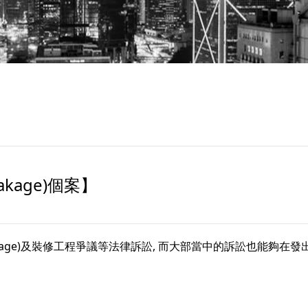
eakage)個案】
eakage)及裝修工程爭議等法律訴訟, 而大部當中的訴訟也能