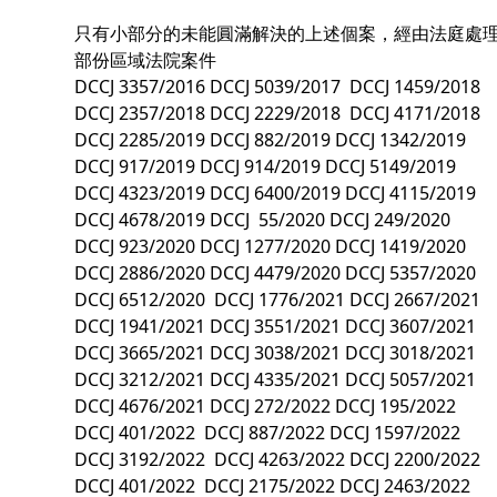
只有小部分的未能圓滿解決的上述個案，經由法庭處理
部份區域法院案件
DCCJ 3357/2016 DCCJ 5039/2017 DCCJ 1459/2018
DCCJ 2357/2018 DCCJ 2229/2018 DCCJ 4171/2018
DCCJ 2285/2019 DCCJ 882/2019 DCCJ 1342/2019
DCCJ 917/2019 DCCJ 914/2019 DCCJ 5149/2019
DCCJ 4323/2019 DCCJ 6400/2019 DCCJ 4115/2019
DCCJ 4678/2019 DCCJ 55/2020 DCCJ 249/2020
DCCJ 923/2020 DCCJ 1277/2020 DCCJ 1419/2020
DCCJ 2886/2020 DCCJ 4479/2020 DCCJ 5357/2020
DCCJ 6512/2020 DCCJ 1776/2021 DCCJ 2667/2021
DCCJ 1941/2021 DCCJ 3551/2021 DCCJ 3607/2021
DCCJ 3665/2021 DCCJ 3038/2021 DCCJ 3018/2021
DCCJ 3212/2021 DCCJ 4335/2021 DCCJ 5057/2021
DCCJ 4676/2021 DCCJ 272/2022 DCCJ 195/2022
DCCJ 401/2022 DCCJ 887/2022 DCCJ 1597/2022
DCCJ 3192/2022 DCCJ 4263/2022 DCCJ 2200/2022
DCCJ 401/2022 DCCJ 2175/2022 DCCJ 2463/2022