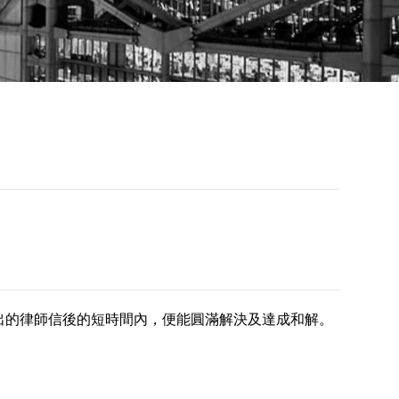
夠在發出的律師信後的短時間內，便能圓滿解決及達成和解。