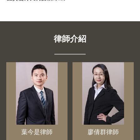
律師介紹
葉今是律師
廖倩群律師