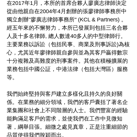
在2017年1月，本所的首席合夥人廖廣志律師決定
從由他親自在2004年4月創辦的張廖律師事務所中
獨立創辦"廖廣志律師事務所" (KCL & Partners) 。
經五年來的不懈努力，本所已發展到包括三名合夥
人及十多名律師, 總人數達40多人的中型律師行。
主要業務以訴訟（包括民事、商業及刑事訴訟)為核
心，尤其近年廖律師親自參與並為其客戶贏得數宗
十分複雜及高難度的刑事案件。其他在積極擴展的
業務包括中國公証，中港法律（包括大灣區）服務
等。
我們始終堅持與客戶建立多樣化且持久的良好關
係。在業務的細分領域，我們的客戶囊括了著名企
業集團和社會上不同階層的人士。我們豐富的經驗
能夠滿足客戶的需求，並使我們在工作中見微知
著，綱舉目張。細微之處見真章，正是注重細節的
品質使得我們脫穎而出。