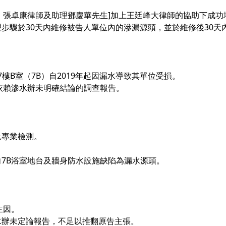
人廖廣志、張卓康律師及助理鄧慶華先生]加上王廷峰大律師的協助下
步驟於30天內維修被告人單位內的滲漏源頭，並於維修後30天
7樓B室（7B）自2019年起因漏水導致其單位受損。
依賴滲水辦未明確結論的調查報告。
託專業檢測。
7B浴室地台及牆身防水設施缺陷為漏水源頭。
主因。
水辦未定論報告，不足以推翻原告主張。