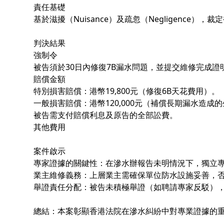
責任基礎
基於滋擾（Nuisance）及疏忽（Negligence
判決結果
強制令
被告須於30日內修復7B漏水問題，並提交維修完成證
賠償金額
特別損害賠償：港幣19,800元（修復6B天花費用）。
一般損害賠償：港幣120,000元（補償長期漏水造成
被告需支付賠償利息及原告的全部訟費。
其他費用
案件啟示
專家證據的關鍵性：在滲水辦報告未明情況下，獨立
業主維修義務：上層業主需確保單位防水設施妥善，
舉證責任分配：被告未積極舉證（如聘請專家反駁）
總結：本案彰顯香港法院在滲水糾紛中對專業證據的