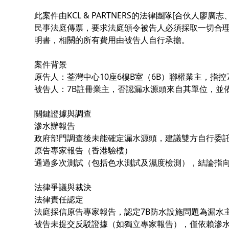
此案件由KCL & PARTNERS的法律團隊[合伙
民事法庭傳票，要求法庭頒令被告人必須採取一切合理
明書，相關的所有費用由被告人自行承擔。
案件背景
原告人：荃灣中心10座6樓B室（6B）聯權業主，指控
被告人：7B註冊業主，否認漏水源頭來自其單位，並
關鍵證據與調查
滲水辦報告
政府部門調查後未能確定漏水源頭，建議雙方自行委
原告專家報告（香港驗樓）
通過多次測試（包括色水測試及濕度檢測），結論指向
法律爭議與裁決
法律責任認定
法庭採信原告專家報告，認定7B防水設施問題為漏水
被告未提交反駁證據（如獨立專家報告），僅依賴滲