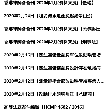
香港律師會會刊-2020年1月(資料來源)【侵權】—處
理工傷相關的意外索償案件時需要注意的一些程序事
2020年2月24日【穩妥傳承遺產免起紛爭(上)】
項
香港律師會會刊-2020年1月(資料來源)【民事訴訟程
序】—訟費
香港律師會會刊-2020年2月(資料來源)【刑事法】 串
謀及對涉案危險藥物所屬種類的知悉
2020年2月16日【關注團體憂劏房單位改動喉管增傳
播病毒風險】
2020年2月16日【關注團體稱劏房設計存在散播病毒
隱憂】
2020年2月12日【測量師學會籲改動喉管須專業人士
協助】
2020年2月12日【改動排水須聘用註冊承建商】
高等法庭案件編號【HCMP 1682 / 2016】